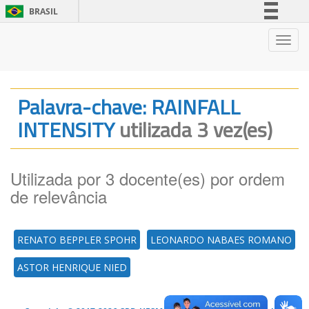
BRASIL
Simplifique!
Nave
Comunica BR
Participe
Acesso à informação
Palavra-chave: RAINFALL
Legislação
INTENSITY
utilizada 3 vez(es)
Canais
Utilizada por 3 docente(es) por ordem
de relevância
RENATO BEPPLER SPOHR
LEONARDO NABAES ROMANO
ASTOR HENRIQUE NIED