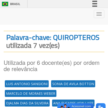
BRASIL
Simplifique!
Nave
Comunica BR
Participe
Acesso à informação
Palavra-chave: QUIROPTEROS
Legislação
utilizada 7 vez(es)
Canais
Utilizada por 6 docente(es) por ordem
de relevância
LUIS ANTONIO SANGIONI
SONIA DE AVILA BOTTON
MARCELO DE MORAES WEBER
DJALMA DIAS DA SILVEIRA
ANA EUCARES VON LAER