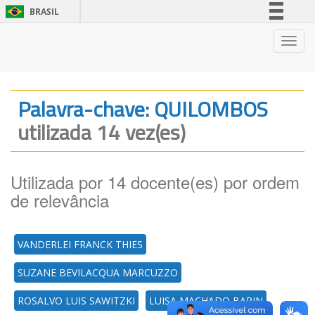
BRASIL
Simplifique!
Nave
Comunica BR
Participe
Acesso à informação
Palavra-chave: QUILOMBOS
Legislação
utilizada 14 vez(es)
Canais
Utilizada por 14 docente(es) por ordem
de relevância
VANDERLEI FRANCK THIES
SUZANE BEVILACQUA MARCUZZO
ROSALVO LUIS SAWITZKI
LUISA MACHADO BARIN