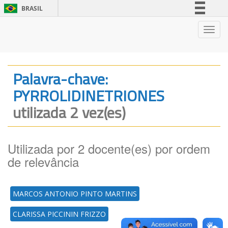
BRASIL
Simplifique!
Nave
Comunica BR
Participe
Acesso à informação
Palavra-chave:
Legislação
PYRROLIDINETRIONES
Canais
utilizada 2 vez(es)
Utilizada por 2 docente(es) por ordem
de relevância
MARCOS ANTONIO PINTO MARTINS
CLARISSA PICCININ FRIZZO