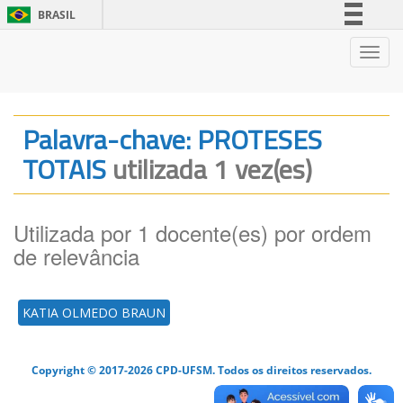
BRASIL
Simplifique!
Nave
Comunica BR
Participe
Acesso à informação
Palavra-chave: PROTESES
Legislação
TOTAIS
utilizada 1 vez(es)
Canais
Utilizada por 1 docente(es) por ordem
de relevância
KATIA OLMEDO BRAUN
Copyright © 2017-2026 CPD-UFSM. Todos os direitos reservados.