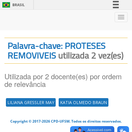
BRASIL
Simplifique!
Nave
Comunica BR
Participe
Acesso à informação
Palavra-chave: PROTESES
Legislação
REMOVIVEIS
utilizada 2 vez(es)
Canais
Utilizada por 2 docente(es) por ordem
de relevância
LILIANA GRESSLER MAY
KATIA OLMEDO BRAUN
Copyright © 2017-2026 CPD-UFSM. Todos os direitos reservados.