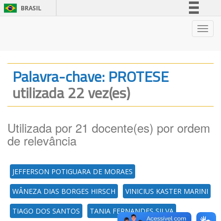
BRASIL
Simplifique!
Nave
Comunica BR
Participe
Acesso à informação
Palavra-chave: PROTESE
Legislação
utilizada 22 vez(es)
Canais
Utilizada por 21 docente(es) por ordem
de relevância
JEFFERSON POTIGUARA DE MORAES
WÂNEZA DIAS BORGES HIRSCH
VINICIUS KASTER MARINI
TIAGO DOS SANTOS
TANIA FERNANDES SILVA