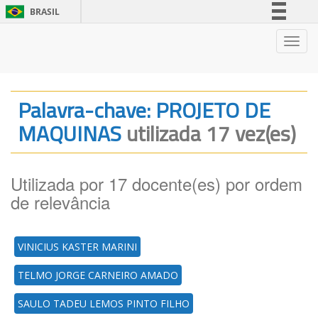
BRASIL
Simplifique!
Nave
Comunica BR
Participe
Acesso à informação
Palavra-chave: PROJETO DE
Legislação
MAQUINAS
utilizada 17 vez(es)
Canais
Utilizada por 17 docente(es) por ordem
de relevância
VINICIUS KASTER MARINI
TELMO JORGE CARNEIRO AMADO
SAULO TADEU LEMOS PINTO FILHO