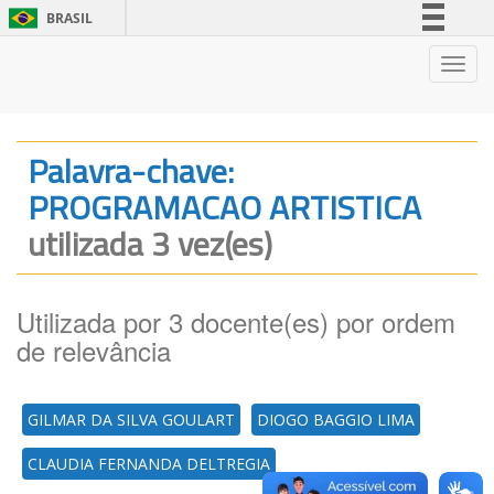
BRASIL
Simplifique!
Nave
Comunica BR
Participe
Acesso à informação
Palavra-chave:
Legislação
PROGRAMACAO ARTISTICA
Canais
utilizada 3 vez(es)
Utilizada por 3 docente(es) por ordem
de relevância
GILMAR DA SILVA GOULART
DIOGO BAGGIO LIMA
CLAUDIA FERNANDA DELTREGIA