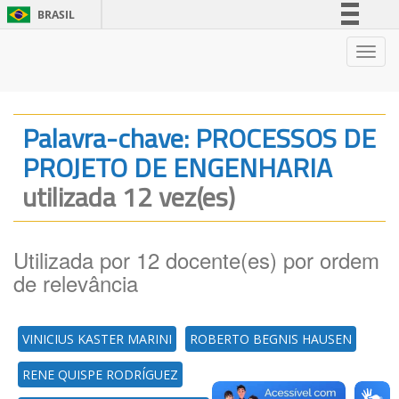
BRASIL
Simplifique!
Nave
Comunica BR
Participe
Acesso à informação
Palavra-chave: PROCESSOS DE
Legislação
PROJETO DE ENGENHARIA
Canais
utilizada 12 vez(es)
Utilizada por 12 docente(es) por ordem
de relevância
VINICIUS KASTER MARINI
ROBERTO BEGNIS HAUSEN
RENE QUISPE RODRÍGUEZ