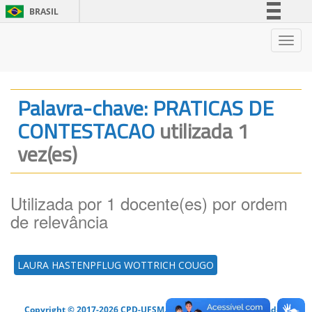
BRASIL
Simplifique!
Nave
Comunica BR
Participe
Acesso à informação
Palavra-chave: PRATICAS DE
Legislação
CONTESTACAO
utilizada 1
Canais
vez(es)
Utilizada por 1 docente(es) por ordem
de relevância
LAURA HASTENPFLUG WOTTRICH COUGO
Copyright © 2017-2026 CPD-UFSM. Todos os direitos reservados.