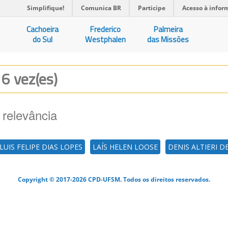
Simplifique!
Comunica BR
Participe
Acesso à infor
Cachoeira
Frederico
Palmeira
do Sul
Westphalen
das Missões
 6 vez(es)
 relevância
LUIS FELIPE DIAS LOPES
LAÍS HELEN LOOSE
DENIS ALTIERI D
Copyright © 2017-2026 CPD-UFSM. Todos os direitos reservados.