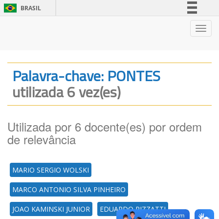
BRASIL
Simplifique!
Nave
Comunica BR
Participe
Acesso à informação
Palavra-chave: PONTES
Legislação
utilizada 6 vez(es)
Canais
Utilizada por 6 docente(es) por ordem
de relevância
MARIO SERGIO WOLSKI
MARCO ANTONIO SILVA PINHEIRO
JOAO KAMINSKI JUNIOR
EDUARDO RIZZATTI