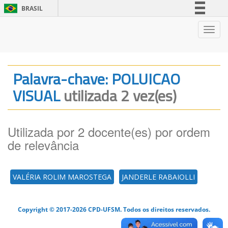
BRASIL
Simplifique!
Nave
Comunica BR
Participe
Acesso à informação
Palavra-chave: POLUICAO
Legislação
VISUAL
utilizada 2 vez(es)
Canais
Utilizada por 2 docente(es) por ordem
de relevância
VALÉRIA ROLIM MAROSTEGA
JANDERLE RABAIOLLI
Copyright © 2017-2026 CPD-UFSM. Todos os direitos reservados.