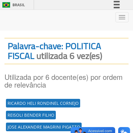
BRASIL
Simplifique!
Nave
Comunica BR
Participe
Acesso à informação
Palavra-chave: POLITICA
Legislação
FISCAL
utilizada 6 vez(es)
Canais
Utilizada por 6 docente(es) por ordem
de relevância
RICARDO HELI RONDINEL CORNEJO
REISOLI BENDER FILHO
JOSE ALEXANDRE MAGRINI PIGATTO