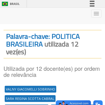
BRASIL
Simplifique!
Nave
Comunica BR
Participe
Acesso à informação
Palavra-chave: POLITICA
Legislação
BRASILEIRA
utilizada 12
Canais
vez(es)
Utilizada por 12 docente(es) por ordem
de relevância
VALNY GIACOMELLI SOBRINHO
SARA REGINA SCOTTA CABRAL