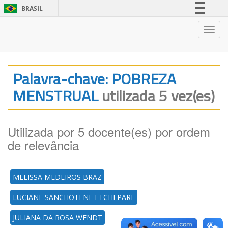
BRASIL
Simplifique!
Nave
Comunica BR
Participe
Acesso à informação
Palavra-chave: POBREZA
Legislação
MENSTRUAL
utilizada 5 vez(es)
Canais
Utilizada por 5 docente(es) por ordem
de relevância
MELISSA MEDEIROS BRAZ
LUCIANE SANCHOTENE ETCHEPARE
JULIANA DA ROSA WENDT