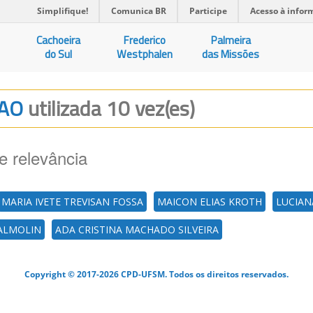
Simplifique!
Comunica BR
Participe
Acesso à infor
Cachoeira
Frederico
Palmeira
do Sul
Westphalen
das Missões
CAO
utilizada 10 vez(es)
e relevância
MARIA IVETE TREVISAN FOSSA
MAICON ELIAS KROTH
LUCIAN
DALMOLIN
ADA CRISTINA MACHADO SILVEIRA
Copyright © 2017-2026 CPD-UFSM. Todos os direitos reservados.