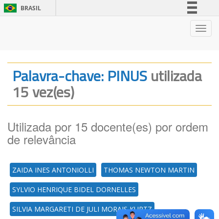
BRASIL
Simplifique!
Nave
Comunica BR
Participe
Acesso à informação
Palavra-chave: PINUS
utilizada
Legislação
15 vez(es)
Canais
Utilizada por 15 docente(es) por ordem
de relevância
ZAIDA INES ANTONIOLLI
THOMAS NEWTON MARTIN
SYLVIO HENRIQUE BIDEL DORNELLES
SILVIA MARGARETI DE JULI MORAIS KURTZ