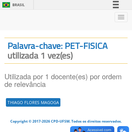
BRASIL
Simplifique!
Nave
Comunica BR
Participe
Acesso à informação
Palavra-chave: PET-FISICA
Legislação
utilizada 1 vez(es)
Canais
Utilizada por 1 docente(es) por ordem
de relevância
THIAGO FLORES MAGOGA
Copyright © 2017-2026 CPD-UFSM. Todos os direitos reservados.