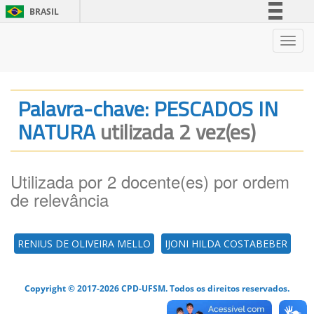
BRASIL
Simplifique!
Nave
Comunica BR
Participe
Acesso à informação
Palavra-chave: PESCADOS IN
Legislação
NATURA
utilizada 2 vez(es)
Canais
Utilizada por 2 docente(es) por ordem
de relevância
RENIUS DE OLIVEIRA MELLO
IJONI HILDA COSTABEBER
Copyright © 2017-2026 CPD-UFSM. Todos os direitos reservados.