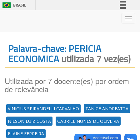
BRASIL
Simplifique!
Nave
Comunica BR
Participe
Acesso à informação
Palavra-chave: PERICIA
Legislação
ECONOMICA
utilizada 7 vez(es)
Canais
Utilizada por 7 docente(es) por ordem
de relevância
VINICIUS SPIRANDELLI CARVALHO
TANICE ANDREATTA
NILSON LUIZ COSTA
GABRIEL NUNES DE OLIVEIRA
ELAINE FERREIRA