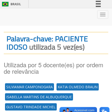
BRASIL
Simplifique!
Nave
Comunica BR
Participe
Acesso à informação
Palavra-chave: PACIENTE
Legislação
IDOSO
utilizada 5 vez(es)
Canais
Utilizada por 5 docente(es) por ordem
de relevância
SILVIAMAR CAMPONOGARA
KATIA OLMEDO BRAUN
ISABELLA MARTINS DE ALBUQUERQUE
GUSTAVO TRINDADE MICHEL