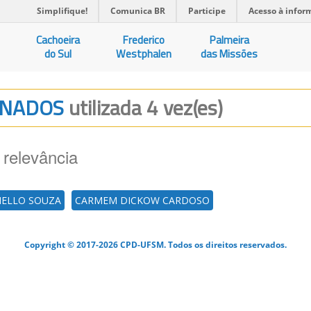
Simplifique!
Comunica BR
Participe
Acesso à infor
Cachoeira
Frederico
Palmeira
do Sul
Westphalen
das Missões
GENADOS
utilizada 4 vez(es)
 relevância
MELLO SOUZA
CARMEM DICKOW CARDOSO
Copyright © 2017-2026 CPD-UFSM. Todos os direitos reservados.