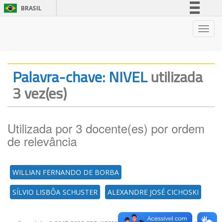
BRASIL
Simplifique!
Nave
Comunica BR
Participe
Acesso à informação
Palavra-chave: NIVEL
utilizada
Legislação
3 vez(es)
Canais
Utilizada por 3 docente(es) por ordem
de relevância
WILLIAN FERNANDO DE BORBA
SÍLVIO LISBÔA SCHUSTER
ALEXANDRE JOSÉ CICHOSKI