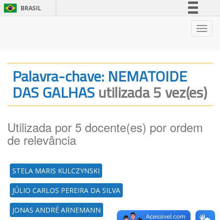
BRASIL
Simplifique!
Nave
Comunica BR
Participe
Acesso à informação
Palavra-chave: NEMATOIDE
Legislação
DAS GALHAS
utilizada 5 vez(es)
Canais
Utilizada por 5 docente(es) por ordem
de relevância
STELA MARIS KULCZYNSKI
JÚLIO CARLOS PEREIRA DA SILVA
JONAS ANDRÉ ARNEMANN