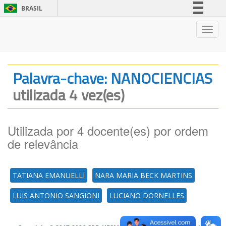
BRASIL
Simplifique!
Nave
Comunica BR
Participe
Acesso à informação
Palavra-chave: NANOCIENCIAS
Legislação
utilizada 4 vez(es)
Canais
Utilizada por 4 docente(es) por ordem
de relevância
TATIANA EMANUELLI
NARA MARIA BECK MARTINS
LUIS ANTONIO SANGIONI
LUCIANO DORNELLES