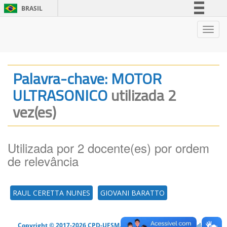
BRASIL
Simplifique!
Nave
Comunica BR
Participe
Acesso à informação
Palavra-chave: MOTOR
Legislação
ULTRASONICO
utilizada 2
Canais
vez(es)
Utilizada por 2 docente(es) por ordem
de relevância
RAUL CERETTA NUNES
GIOVANI BARATTO
Copyright © 2017-2026 CPD-UFSM. Todos os direitos reservados.