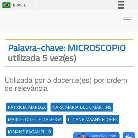
BRASIL
Simplifique!
Nave
Comunica BR
Participe
Acesso à informação
Palavra-chave: MICROSCOPIO
Legislação
utilizada 5 vez(es)
Canais
Utilizada por 5 docente(es) por ordem
de relevância
PATRICIA MAREGA
NARA MARIA BECK MARTINS
MARCELO LEITE DA VEIGA
LIZIANE MAAHS FLORES
JOSIANE FAGANELLO