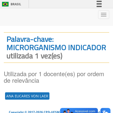
BRASIL
Simplifique!
Nave
Comunica BR
Participe
Acesso à informação
Palavra-chave:
Legislação
MICRORGANISMO INDICADOR
Canais
utilizada 1 vez(es)
Utilizada por 1 docente(es) por ordem
de relevância
ANA EUCARES VON LAER
Copyright © 2017-2026 CPD-UFSM. Todos os direitos reservados.