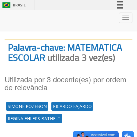
BRASIL
Simplifique!
Nave
Comunica BR
Participe
Acesso à informação
Palavra-chave: MATEMATICA
Legislação
ESCOLAR
utilizada 3 vez(es)
Canais
Utilizada por 3 docente(es) por ordem
de relevância
SIMONE POZEBON
RICARDO FAJARDO
REGINA EHLERS BATHELT