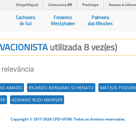
Simplifique!
Comunica BR
Participe
Acesso à infor
Cachoeira
Frederico
Palmeira
do Sul
Westphalen
das Missões
RVACIONISTA
utilizada 8 vez(es)
 relevância
IRO AMADO
RICARDO BERGAMO SCHENATO
MATEUS POSSEB
DER
ADRIANO RUDI MAIXNER
Copyright © 2017-2026 CPD-UFSM. Todos os direitos reservados.