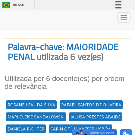
BRASIL
Simplifique!
Nave
Comunica BR
Participe
Acesso à informação
Palavra-chave: MAIORIDADE
Legislação
PENAL
utilizada 6 vez(es)
Canais
Utilizada por 6 docente(es) por ordem
de relevância
ROSANE LEAL DA SILVA
RAFAEL SANTOS DE OLIVEIRA
MARI CLEISE SANDALOWSKI
JALUSA PRESTES ABAIDE
DANIELA RICHTER
CARIN OTÍLIA KAEFER LISBÔA