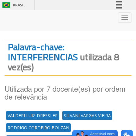
BRASIL
Simplifique!
Nave
Comunica BR
Participe
Acesso à informação
Palavra-chave:
Legislação
INTERFERENCIAS
utilizada 8
Canais
vez(es)
Utilizada por 7 docente(es) por ordem
de relevância
VALDERI LUIZ DRESSLER
SILVANI VARGAS VIEIRA
RODRIGO CORDEIRO BOLZAN