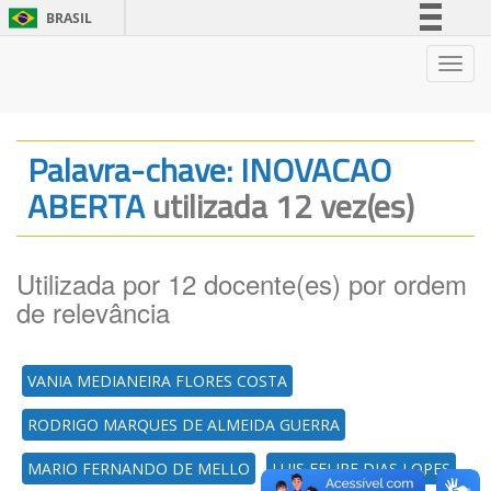
BRASIL
Simplifique!
Nave
Comunica BR
Participe
Acesso à informação
Palavra-chave: INOVACAO
Legislação
ABERTA
utilizada 12 vez(es)
Canais
Utilizada por 12 docente(es) por ordem
de relevância
VANIA MEDIANEIRA FLORES COSTA
RODRIGO MARQUES DE ALMEIDA GUERRA
MARIO FERNANDO DE MELLO
LUIS FELIPE DIAS LOPES