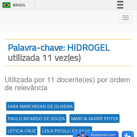
BRASIL
Simplifique!
Nave
Comunica BR
Participe
Acesso à informação
Palavra-chave: HIDROGEL
Legislação
utilizada 11 vez(es)
Canais
Utilizada por 11 docente(es) por ordem
de relevância
SARA MARCHESAN DE OLIVEIRA
PAULO RICARDO DE SOUZA
MARCIA XAVIER PEITER
LETICIA CRUZ
LEILA PICOLLI DA SILVA