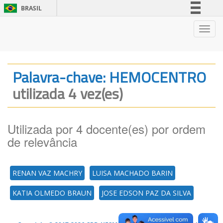
BRASIL
Simplifique!
Nave
Comunica BR
Participe
Acesso à informação
Palavra-chave: HEMOCENTRO
Legislação
utilizada 4 vez(es)
Canais
Utilizada por 4 docente(es) por ordem
de relevância
RENAN VAZ MACHRY
LUISA MACHADO BARIN
KATIA OLMEDO BRAUN
JOSE EDSON PAZ DA SILVA