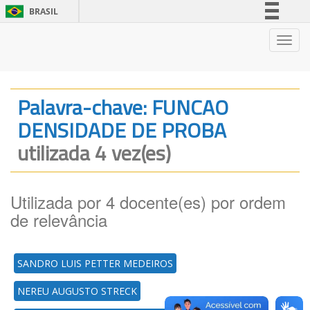
BRASIL
Simplifique!
Nave
Comunica BR
Participe
Acesso à informação
Palavra-chave: FUNCAO
Legislação
DENSIDADE DE PROBA
Canais
utilizada 4 vez(es)
Utilizada por 4 docente(es) por ordem
de relevância
SANDRO LUIS PETTER MEDEIROS
NEREU AUGUSTO STRECK