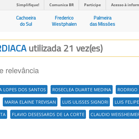
Simplifique!
Comunica BR
Participe
Acesso à infor
Cachoeira
Frederico
Palmeira
do Sul
Westphalen
das Missões
ARDIACA
utilizada 21 vez(es)
e relevância
A LOPES DOS SANTOS
ROSECLEA DUARTE MEDINA
RODRIGO 
MARIA ELAINE TREVISAN
LUIS ULISSES SIGNORI
LUIS FELIP
ETA
FLAVIO DESESSARDS DE LA CORTE
CLAUDIO WEISSHEIME