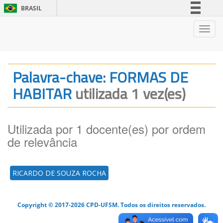
BRASIL
Simplifique!
Nave
Comunica BR
Participe
Acesso à informação
Palavra-chave: FORMAS DE
Legislação
HABITAR
utilizada 1 vez(es)
Canais
Utilizada por 1 docente(es) por ordem
de relevância
RICARDO DE SOUZA ROCHA
Copyright © 2017-2026 CPD-UFSM. Todos os direitos reservados.