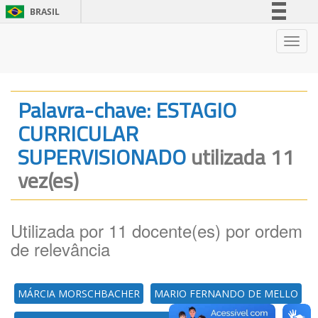
BRASIL
Simplifique!
Nave
Comunica BR
Participe
Acesso à informação
Palavra-chave: ESTAGIO
Legislação
CURRICULAR
Canais
SUPERVISIONADO
utilizada 11
vez(es)
Utilizada por 11 docente(es) por ordem
de relevância
MÁRCIA MORSCHBACHER
MARIO FERNANDO DE MELLO