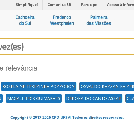
Simplifique!
Comunica BR
Participe
Acesso à infor
Cachoeira
Frederico
Palmeira
do Sul
Westphalen
das Missões
vez(es)
e relevância
ROSELAINE TEREZINHA POZZOBON
OSVALDO BAZZAN KAIZE
N
MAGALI BECK GUIMARAES
DÉBORA DO CANTO ASSAF
CL
Copyright © 2017-2026 CPD-UFSM. Todos os direitos reservados.