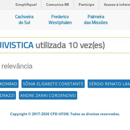
Simplifique!
Comunica BR
Participe
Acesso à infor
Cachoeira
Frederico
Palmeira
do Sul
Westphalen
das Missões
UIVISTICA
utilizada 10 vez(es)
 relevância
S KONRAD
SÔNIA ELISABETE CONSTANTE
SÉRGIO RENATO LA
EDRAZZI
ANDRE ZANKI CORDENONSI
Copyright © 2017-2026 CPD-UFSM. Todos os direitos reservados.