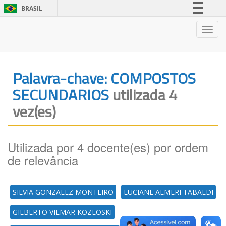
BRASIL
Simplifique!
Nave
Comunica BR
Participe
Acesso à informação
Palavra-chave: COMPOSTOS
Legislação
SECUNDARIOS
utilizada 4
Canais
vez(es)
Utilizada por 4 docente(es) por ordem
de relevância
SILVIA GONZALEZ MONTEIRO
LUCIANE ALMERI TABALDI
GILBERTO VILMAR KOZLOSKI