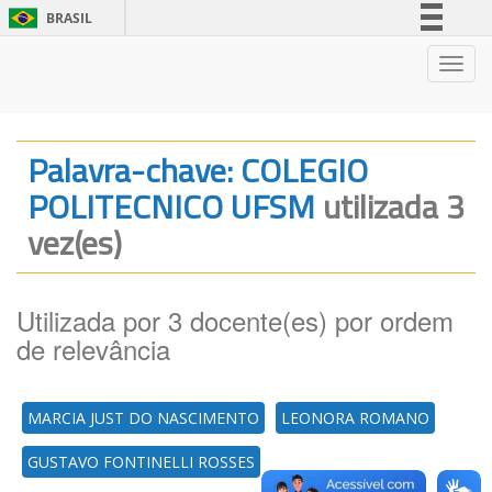
BRASIL
Simplifique!
Nave
Comunica BR
Participe
Acesso à informação
Palavra-chave: COLEGIO
Legislação
POLITECNICO UFSM
utilizada 3
Canais
vez(es)
Utilizada por 3 docente(es) por ordem
de relevância
MARCIA JUST DO NASCIMENTO
LEONORA ROMANO
GUSTAVO FONTINELLI ROSSES