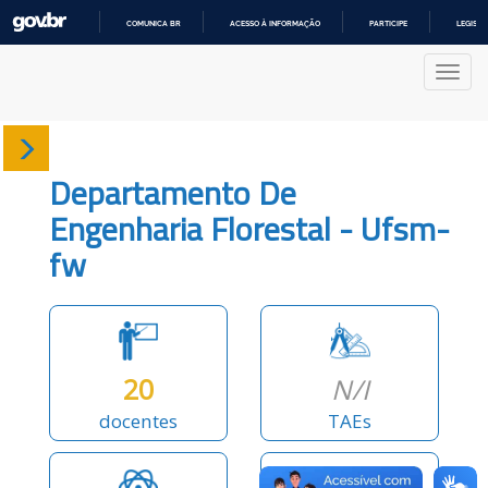
COMUNICA BR
ACESSO À INFORMAÇÃO
PARTICIPE
LEGISL
IR
PARA
Nave
O
CONTEÚDO
Sobre
Departamento De
Docentes
Engenharia Florestal - Ufsm-
fw
Produções
Projetos
20
N/I
docentes
TAEs