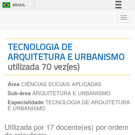
BRASIL
Simplifique!
Nave
Comunica BR
Participe
Acesso à informação
TECNOLOGIA DE
Legislação
ARQUITETURA E URBANISMO
Canais
utilizada 70 vez(es)
CIÊNCIAS SOCIAIS APLICADAS
Área
ARQUITETURA E URBANISMO
Sub-área
TECNOLOGIA DE ARQUITETURA
Especialidade
E URBANISMO
Utilizada por 17 docente(es) por ordem
de relevância