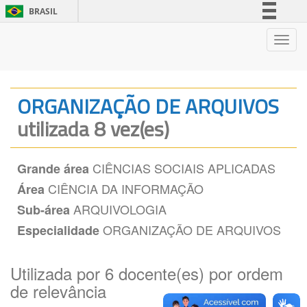
BRASIL
Simplifique!
Nave
Comunica BR
Participe
Acesso à informação
ORGANIZAÇÃO DE ARQUIVOS
Legislação
utilizada 8 vez(es)
Canais
CIÊNCIAS SOCIAIS APLICADAS
Grande área
CIÊNCIA DA INFORMAÇÃO
Área
ARQUIVOLOGIA
Sub-área
ORGANIZAÇÃO DE ARQUIVOS
Especialidade
Utilizada por 6 docente(es) por ordem
de relevância