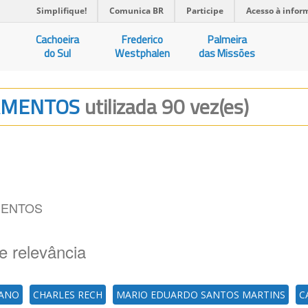
Simplifique!
Comunica BR
Participe
Acesso à infor
Cachoeira
Frederico
Palmeira
do Sul
Westphalen
das Missões
PAMENTOS
utilizada 90 vez(es)
MENTOS
e relevância
MANO
CHARLES RECH
MARIO EDUARDO SANTOS MARTINS
C