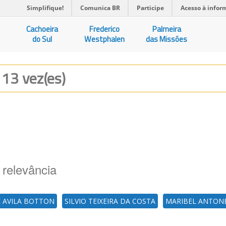
Simplifique!
Comunica BR
Participe
Acesso à infor
Cachoeira
Frederico
Palmeira
do Sul
Westphalen
das Missões
 13 vez(es)
 relevância
E AVILA BOTTON
SILVIO TEIXEIRA DA COSTA
MARIBEL ANTON